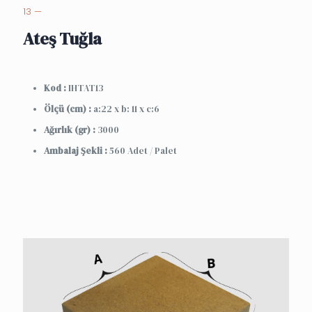
13 —
Ateş Tuğla
Kod :
IHTAT13
Ölçü (cm) :
a:22 x b: 11 x c:6
Ağırlık (gr) :
3000
Ambalaj Şekli :
560 Adet / Palet