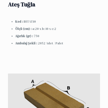
Ateş Tuğla
Kod :
IHTAT10
Ölçü (cm) :
a:20 x b: 10 x c:2
Ağırlık (gr) :
750
Ambalaj Şekli :
2052 Adet / Palet