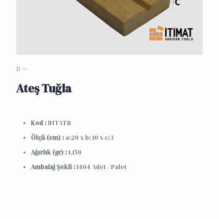
11 —
Ateş Tuğla
Kod :
IHTAT11
Ölçü (cm) :
a:20 x b: 10 x c:3
Ağırlık (gr) :
1.150
Ambalaj Şekli :
1404 Adet / Palet