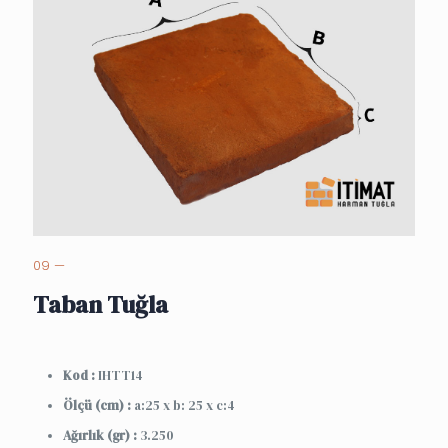
09 —
Taban Tuğla
Kod :
IHTT14
Ölçü (cm) :
a:25 x b: 25 x c:4
Ağırlık (gr) :
3.250