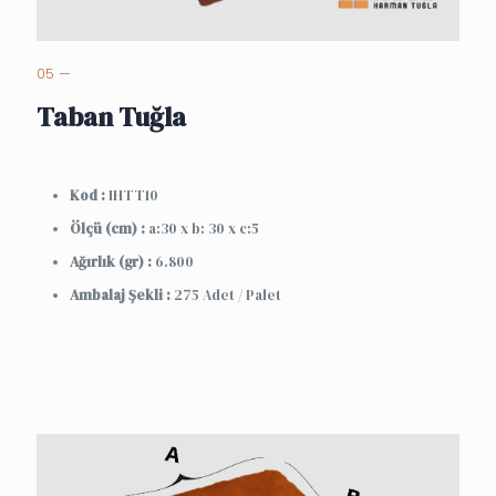
05 —
Taban Tuğla
Kod :
IHTT10
Ölçü (cm) :
a:30 x b: 30 x c:5
Ağırlık (gr) :
6.800
Ambalaj Şekli :
275 Adet / Palet