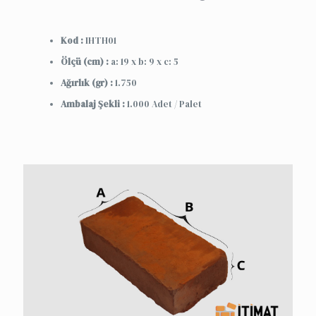
Kod :
IHTH01
Ölçü (cm) :
a: 19 x b: 9 x c: 5
Ağırlık (gr) :
1.750
Ambalaj Şekli :
1.000 Adet / Palet