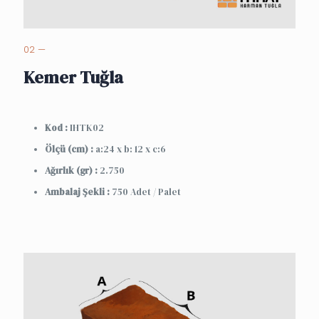
02 —
Kemer Tuğla
Kod :
IHTK02
Ölçü (cm) :
a:24 x b: 12 x c:6
Ağırlık (gr) :
2.750
Ambalaj Şekli :
750 Adet / Palet