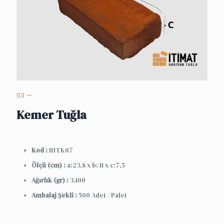
03 —
Kemer Tuğla
Kod :
IHTK07
Ölçü (cm) :
a:23,8 x b: 11 x c:7,5
Ağırlık (gr) :
3.100
Ambalaj Şekli :
500 Adet / Palet