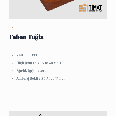
08 —
Taban Tuğla
Kod :
IHTT13
Ölçü (cm) :
a:40 x b: 40 x c:4
Ağırlık (gr) :
12.500
Ambalaj Şekli :
180 Adet / Palet