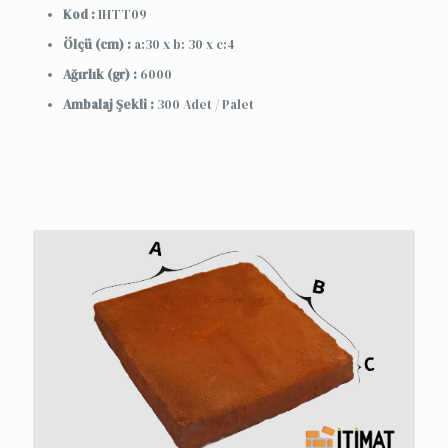
Kod :
IHTT09
Ölçü (cm) :
a:30 x b: 30 x c:4
Ağırlık (gr) :
6000
Ambalaj Şekli :
300 Adet / Palet