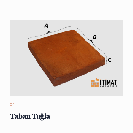
04 —
Taban Tuğla