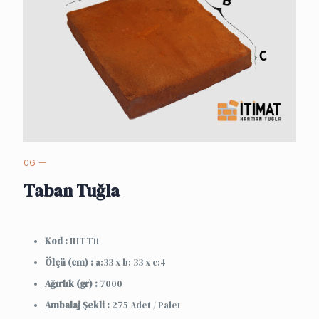
06 —
Taban Tuğla
Kod :
IHTT11
Ölçü (cm) :
a:33 x b: 33 x c:4
Ağırlık (gr) :
7000
Ambalaj Şekli :
275 Adet / Palet