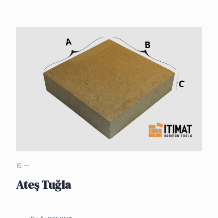
15 —
Ateş Tuğla