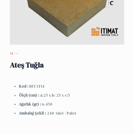
14 —
Ateş Tuğla
Kod :
IHTAT14
Ölçü (cm) :
a:25 x b: 25 x c:5
Ağırlık (gr) :
6.450
Ambalaj Şekli :
240 Adet / Palet