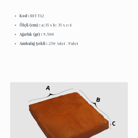
Kod :
IHTT12
Ölçü (cm) :
a:35 x b: 35 x c:4
Ağırlık (gr) :
9.500
Ambalaj Şekli :
250 Adet / Palet