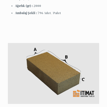
Ağırlık (gr) :
2000
Ambalaj Şekli :
796 Adet / Palet