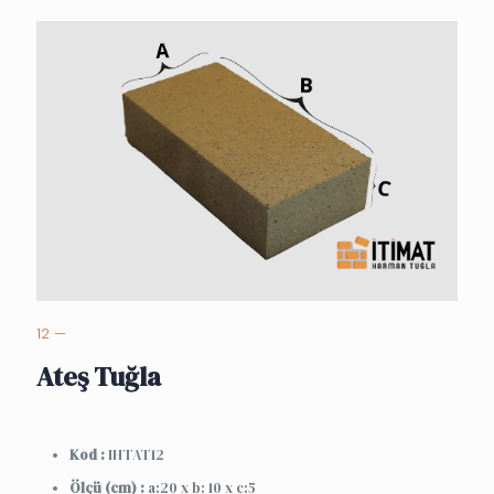
12 —
Ateş Tuğla
Kod :
IHTAT12
Ölçü (cm) :
a:20 x b: 10 x c:5