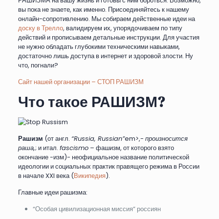
РАШИЗМА на вашу жизнь и готовы с ним бороться. Возможно,
вы пока не знаете, как именно. Присоединяйтесь к нашему
онлайн-сопротивлению. Мы собираем действенные идеи на
доску в Трелло
, валидируем их, упорядочиваем по типу
действий и прописываем детальные инструкции. Для участия
не нужно обладать глубокими техническими навыками,
достаточно лишь доступа в интернет и здоровой злости. Ну
что, погнали?
Сайт нашей организации – СТОП РАШИЗМ
Что такое РАШИЗМ?
Рашизм
(от англ.
“Russia, Russian”
em>,-
произносится
раша,
; и итал.
fascismo
– фашизм, от которого взято
окончание -изм)- неофициальное название политической
идеологии и социальных практик правящего режима в России
в начале XXI века (
Википедия
).
Главные идеи рашизма:
“Особая цивилизационная миссия” россиян